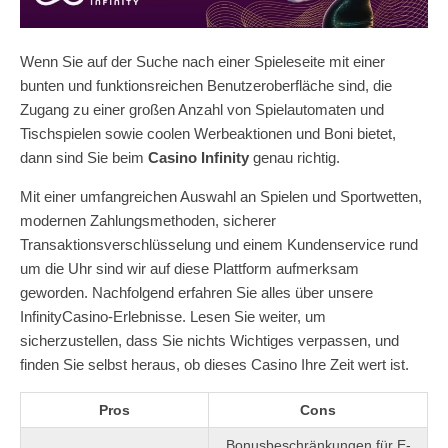
Wenn Sie auf der Suche nach einer Spieleseite mit einer
bunten und funktionsreichen Benutzeroberfläche sind, die
Zugang zu einer großen Anzahl von Spielautomaten und
Tischspielen sowie coolen Werbeaktionen und Boni bietet,
dann sind Sie beim
Casino Infinity
genau richtig.
Mit einer umfangreichen Auswahl an Spielen und Sportwetten,
modernen Zahlungsmethoden, sicherer
Transaktionsverschlüsselung und einem Kundenservice rund
um die Uhr sind wir auf diese Plattform aufmerksam
geworden. Nachfolgend erfahren Sie alles über unsere
InfinityCasino-Erlebnisse. Lesen Sie weiter, um
sicherzustellen, dass Sie nichts Wichtiges verpassen, und
finden Sie selbst heraus, ob dieses Casino Ihre Zeit wert ist.
Pros
Cons
Bonusbeschränkungen für E-