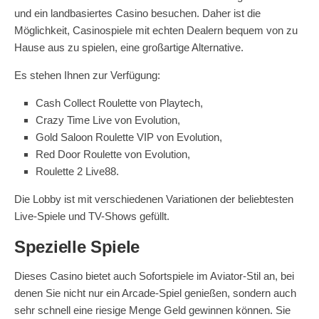
und ein landbasiertes Casino besuchen. Daher ist die
Möglichkeit, Casinospiele mit echten Dealern bequem von zu
Hause aus zu spielen, eine großartige Alternative.
Es stehen Ihnen zur Verfügung:
Cash Collect Roulette von Playtech,
Crazy Time Live von Evolution,
Gold Saloon Roulette VIP von Evolution,
Red Door Roulette von Evolution,
Roulette 2 Live88.
Die Lobby ist mit verschiedenen Variationen der beliebtesten
Live-Spiele und TV-Shows gefüllt.
Spezielle Spiele
Dieses Casino bietet auch Sofortspiele im Aviator-Stil an, bei
denen Sie nicht nur ein Arcade-Spiel genießen, sondern auch
sehr schnell eine riesige Menge Geld gewinnen können. Sie