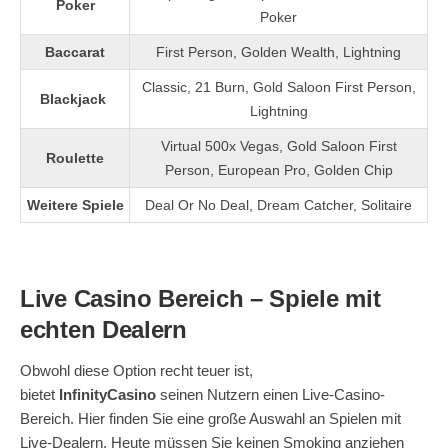
Poker
Poker
Baccarat
First Person, Golden Wealth, Lightning
Classic, 21 Burn, Gold Saloon First Person,
Blackjack
Lightning
Virtual 500x Vegas, Gold Saloon First
Roulette
Person, European Pro, Golden Chip
Weitere Spiele
Deal Or No Deal, Dream Catcher, Solitaire
Live Casino Bereich – Spiele mit
echten Dealern
Obwohl diese Option recht teuer ist,
bietet
InfinityCasino
seinen Nutzern einen Live-Casino-
Bereich. Hier finden Sie eine große Auswahl an Spielen mit
Live-Dealern. Heute müssen Sie keinen Smoking anziehen