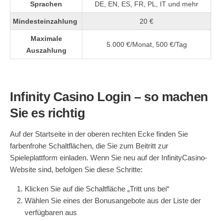
Sprachen
DE, EN, ES, FR, PL, IT und mehr
Mindesteinzahlung
20 €
Maximale
5.000 €/Monat, 500 €/Tag
Auszahlung
Infinity Casino Login – so machen
Sie es richtig
Auf der Startseite in der oberen rechten Ecke finden Sie
farbenfrohe Schaltflächen, die Sie zum Beitritt zur
Spieleplattform einladen. Wenn Sie neu auf der InfinityCasino-
Website sind, befolgen Sie diese Schritte:
Klicken Sie auf die Schaltfläche „Tritt uns bei“
Wählen Sie eines der Bonusangebote aus der Liste der
verfügbaren aus