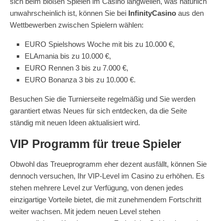
sich beim bloßen Spielen im Casino langweilen, was natürlich
unwahrscheinlich ist, können Sie bei
InfinityCasino
aus den
Wettbewerben zwischen Spielern wählen:
EURO Spielshows Woche mit bis zu 10.000 €,
ELAmania bis zu 10.000 €,
EURO Rennen 3 bis zu 7.000 €,
EURO Bonanza 3 bis zu 10.000 €.
Besuchen Sie die Turnierseite regelmäßig und Sie werden
garantiert etwas Neues für sich entdecken, da die Seite
ständig mit neuen Ideen aktualisiert wird.
VIP Programm für treue Spieler
Obwohl das Treueprogramm eher dezent ausfällt, können Sie
dennoch versuchen, Ihr VIP-Level im Casino zu erhöhen. Es
stehen mehrere Level zur Verfügung, von denen jedes
einzigartige Vorteile bietet, die mit zunehmendem Fortschritt
weiter wachsen. Mit jedem neuen Level stehen