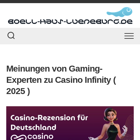
Skip
to
content
Meinungen von Gaming-
Experten zu Casino Infinity (
2025 )